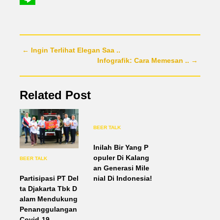
Line
← Ingin Terlihat Elegan Saa ..
Infografik: Cara Memesan .. →
Related Post
BEER TALK
Inilah Bir Yang P
opuler Di Kalang
BEER TALK
an Generasi Mile
Partisipasi PT Del
nial Di Indonesia!
ta Djakarta Tbk D
alam Mendukung
Penanggulangan
Covid-19