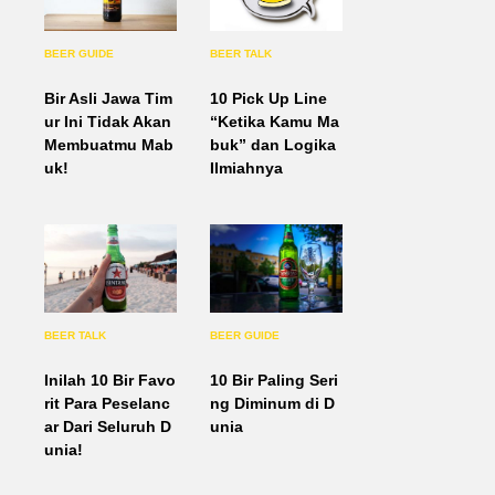
BEER GUIDE
BEER TALK
Bir Asli Jawa Tim
10 Pick Up Line
ur Ini Tidak Akan
“Ketika Kamu Ma
Membuatmu Mab
buk” dan Logika
uk!
Ilmiahnya
BEER TALK
BEER GUIDE
Inilah 10 Bir Favo
10 Bir Paling Seri
rit Para Peselanc
ng Diminum di D
ar Dari Seluruh D
unia
unia!