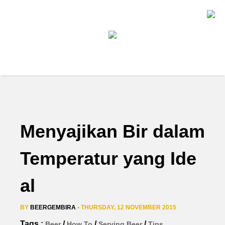
Menyajikan Bir dalam
Temperatur yang Ide
al
BY
BEERGEMBIRA
• THURSDAY, 12 NOVEMBER 2015
Tags :
/
/
/
Beer
How To
Serving Beer
Tips