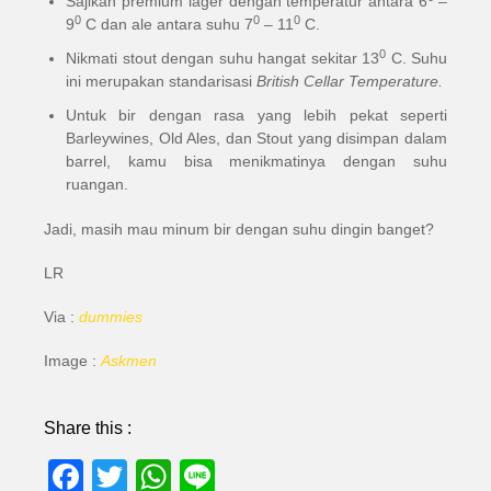
Sajikan premium lager dengan temperatur antara 6
–
0
0
0
9
C dan ale antara suhu 7
– 11
C.
0
Nikmati stout dengan suhu hangat sekitar 13
C. Suhu
ini merupakan standarisasi
British Cellar Temperature.
Untuk bir dengan rasa yang lebih pekat seperti
Barleywines, Old Ales, dan Stout yang disimpan dalam
barrel, kamu bisa menikmatinya dengan suhu
ruangan.
Jadi, masih mau minum bir dengan suhu dingin banget?
LR
Via :
dummies
Image :
Askmen
Share this :
Facebook
Twitter
WhatsApp
Line