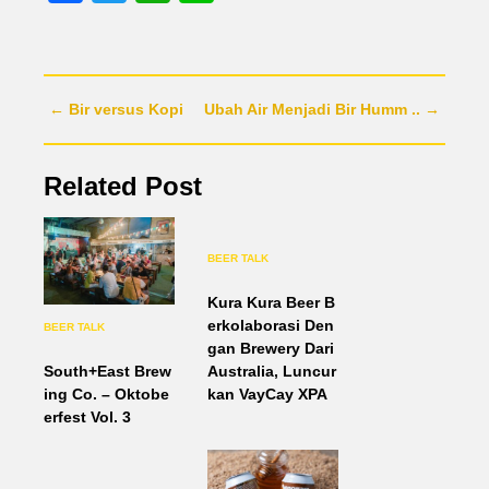
← Bir versus Kopi
Ubah Air Menjadi Bir Humm .. →
Related Post
BEER TALK
Kura Kura Beer B
erkolaborasi Den
BEER TALK
gan Brewery Dari
South+East Brew
Australia, Luncur
ing Co. – Oktobe
kan VayCay XPA
erfest Vol. 3