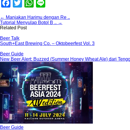
Facebook
Twitter
WhatsApp
Line
← Manjakan Harimu dengan Re ..
Tutorial Menyulap Botol B .. →
Related Post
Beer Talk
South+East Brewing Co. – Oktobeerfest Vol. 3
Beer Guide
New Beer Alert: Buzzed (Summer Honey Wheat Ale) dari Teng
Beer Guide