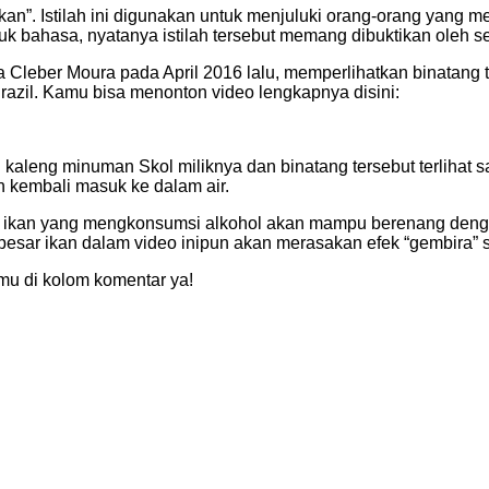
 ikan”. Istilah ini digunakan untuk menjuluki orang-orang yang
uk bahasa, nyatanya istilah tersebut memang dibuktikan oleh s
eber Moura pada April 2016 lalu, memperlihatkan binatang ter
razil. Kamu bisa menonton video lengkapnya disini:
aleng minuman Skol miliknya dan binatang tersebut terlihat s
n kembali masuk ke dalam air.
kan yang mengkonsumsi alkohol akan mampu berenang dengan ke
besar ikan dalam video inipun akan merasakan efek “gembira” s
mu di kolom komentar ya!