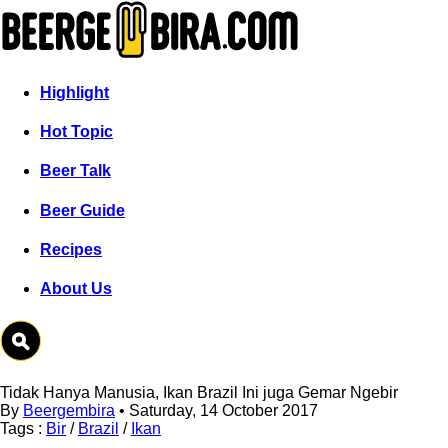
Highlight
Hot Topic
Beer Talk
Beer Guide
Recipes
About Us
Tidak Hanya Manusia, Ikan Brazil Ini juga Gemar Ngebir
By
Beergembira
• Saturday, 14 October 2017
Tags :
Bir
/
Brazil
/
Ikan