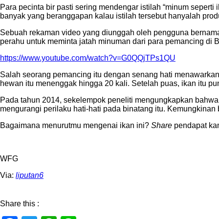
Para pecinta bir pasti sering mendengar istilah “minum seperti
banyak yang beranggapan kalau istilah tersebut hanyalah prod
Sebuah rekaman video yang diunggah oleh pengguna bernama Cl
perahu untuk meminta jatah minuman dari para pemancing di B
https://www.youtube.com/watch?v=G0QQjTPs1QU
Salah seorang pemancing itu dengan senang hati menawarkan k
hewan itu menenggak hingga 20 kali. Setelah puas, ikan itu pu
Pada tahun 2014, sekelempok peneliti mengungkapkan bahwa i
mengurangi perilaku hati-hati pada binatang itu. Kemungkinan 
Bagaimana menurutmu mengenai ikan ini?
Share
pendapat ka
WFG
Via:
liputan6
Share this :