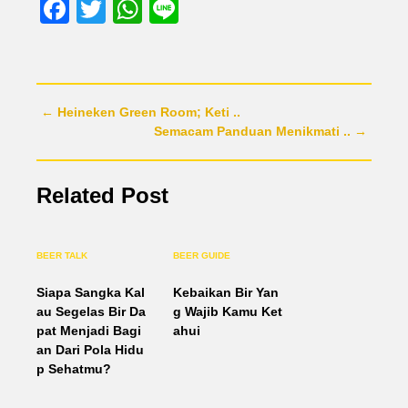
Facebook
Twitter
WhatsApp
Line
← Heineken Green Room; Keti ..
Semacam Panduan Menikmati .. →
Related Post
BEER TALK
BEER GUIDE
Siapa Sangka Kal
Kebaikan Bir Yan
au Segelas Bir Da
g Wajib Kamu Ket
pat Menjadi Bagi
ahui
an Dari Pola Hidu
p Sehatmu?