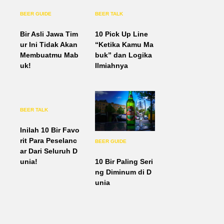
BEER GUIDE
BEER TALK
Bir Asli Jawa Tim
10 Pick Up Line
ur Ini Tidak Akan
“Ketika Kamu Ma
Membuatmu Mab
buk” dan Logika
uk!
Ilmiahnya
BEER TALK
Inilah 10 Bir Favo
rit Para Peselanc
BEER GUIDE
ar Dari Seluruh D
10 Bir Paling Seri
unia!
ng Diminum di D
unia