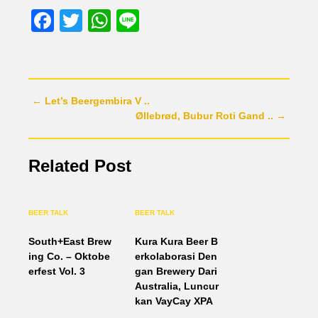
Facebook
Twitter
WhatsApp
Line
← Let’s Beergembira V ..
Øllebrød, Bubur Roti Gand .. →
Related Post
BEER TALK
BEER TALK
South+East Brew
Kura Kura Beer B
ing Co. – Oktobe
erkolaborasi Den
erfest Vol. 3
gan Brewery Dari
Australia, Luncur
kan VayCay XPA