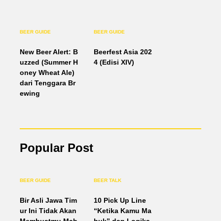
BEER GUIDE
BEER GUIDE
New Beer Alert: B
Beerfest Asia 202
uzzed (Summer H
4 (Edisi XIV)
oney Wheat Ale)
dari Tenggara Br
ewing
Popular Post
BEER GUIDE
BEER TALK
Bir Asli Jawa Tim
10 Pick Up Line
ur Ini Tidak Akan
“Ketika Kamu Ma