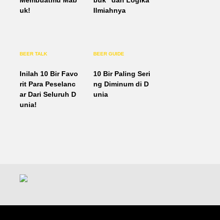
Membuatmu Mab
buk” dan Logika
uk!
Ilmiahnya
BEER TALK
BEER GUIDE
Inilah 10 Bir Favo
10 Bir Paling Seri
rit Para Peselanc
ng Diminum di D
ar Dari Seluruh D
unia
unia!