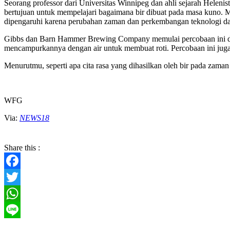
Seorang professor dari Universitas Winnipeg dan ahli sejarah Heleni
bertujuan untuk mempelajari bagaimana bir dibuat pada masa kuno. Men
dipengaruhi karena perubahan zaman dan perkembangan teknologi da
Gibbs dan Barn Hammer Brewing Company memulai percobaan ini den
mencampurkannya dengan air untuk membuat roti. Percobaan ini juga
Menurutmu, seperti apa cita rasa yang dihasilkan oleh bir pada zama
WFG
Via:
NEWS18
Share this :
Facebook
Twitter
WhatsApp
Line