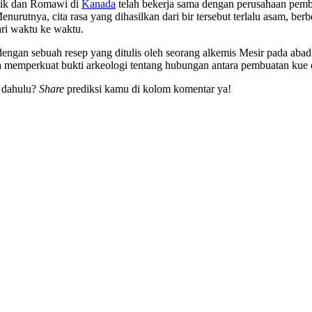
stik dan Romawi di
Kanada
telah bekerja sama dengan perusahaan pembu
urutnya, cita rasa yang dihasilkan dari bir tersebut terlalu asam, ber
ri waktu ke waktu.
gan sebuah resep yang ditulis oleh seorang alkemis Mesir pada aba
 memperkuat bukti arkeologi tentang hubungan antara pembuatan kue 
n dahulu?
Share
prediksi kamu di kolom komentar ya!