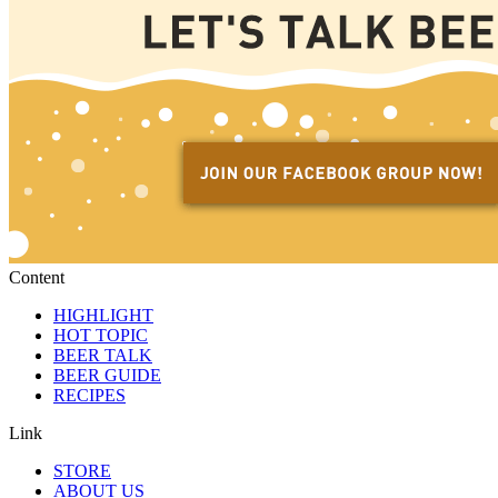
Content
HIGHLIGHT
HOT TOPIC
BEER TALK
BEER GUIDE
RECIPES
Link
STORE
ABOUT US