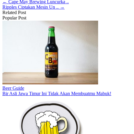
← Cape May Brewing Luncurka ..
Ripples Ciptakan Mesin Un .. →
Related Post
Popular Post
Beer Guide
Bir Asli Jawa Timur Ini Tidak Akan Membuatmu Mabuk!