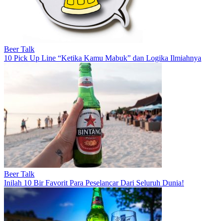
Beer Talk
10 Pick Up Line “Ketika Kamu Mabuk” dan Logika Ilmiahnya
Beer Talk
Inilah 10 Bir Favorit Para Peselancar Dari Seluruh Dunia!