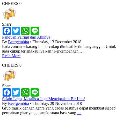
CHEERS
0
Share
Facebook
Twitter
WhatsApp
Line
Panduan Pairing dari Ahlinya
By
Beergembira
• Thursday, 13 December 2018
Pada zaman sekarang ini bir cukup diminati ketimbang anggur. Untuk 
juga cukup terjangkau iya kan? Perkembangan
…
Read More
CHEERS
0
Share
Facebook
Twitter
WhatsApp
Line
Selain Lagu, Metallica Juga Menciptakan Bir Lho!
By
Beergembira
• Thursday, 29 November 2018
Grup musik dengan genre yang cadas pastinya dapat membuat siapap
permainan gitar yang ciamik, suara bass yang
…