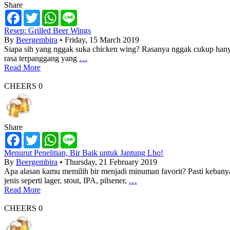
Share
Facebook
Twitter
WhatsApp
Line
Resep: Grilled Beer Wings
By
Beergembira
• Friday, 15 March 2019
Siapa sih yang nggak suka chicken wing? Rasanya nggak cukup hanya
rasa terpanggang yang
…
Read More
CHEERS
0
Share
Facebook
Twitter
WhatsApp
Line
Menurut Penelitian, Bir Baik untuk Jantung Lho!
By
Beergembira
• Thursday, 21 February 2019
Apa alasan kamu memilih bir menjadi minuman favorit? Pasti kebany
jenis seperti lager, stout, IPA, pilsener,
…
Read More
CHEERS
0