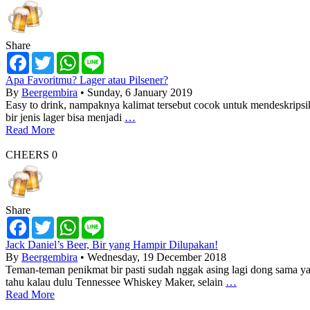
Share
Facebook
Twitter
WhatsApp
Line
Apa Favoritmu? Lager atau Pilsener?
By
Beergembira
• Sunday, 6 January 2019
Easy to drink, nampaknya kalimat tersebut cocok untuk mendeskripsik
bir jenis lager bisa menjadi
…
Read More
CHEERS
0
Share
Facebook
Twitter
WhatsApp
Line
Jack Daniel’s Beer, Bir yang Hampir Dilupakan!
By
Beergembira
• Wednesday, 19 December 2018
Teman-teman penikmat bir pasti sudah nggak asing lagi dong sama y
tahu kalau dulu Tennessee Whiskey Maker, selain
…
Read More