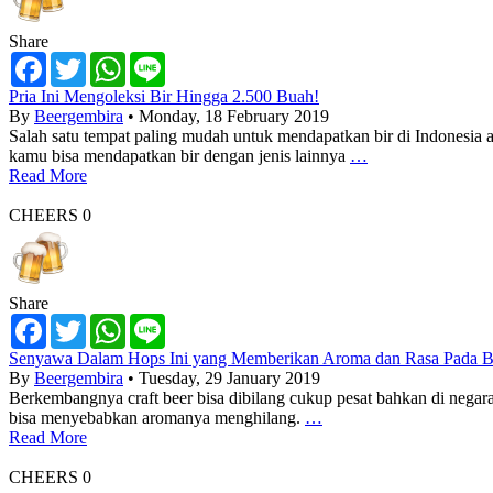
Share
Facebook
Twitter
WhatsApp
Line
Pria Ini Mengoleksi Bir Hingga 2.500 Buah!
By
Beergembira
• Monday, 18 February 2019
Salah satu tempat paling mudah untuk mendapatkan bir di Indonesia a
kamu bisa mendapatkan bir dengan jenis lainnya
…
Read More
CHEERS
0
Share
Facebook
Twitter
WhatsApp
Line
Senyawa Dalam Hops Ini yang Memberikan Aroma dan Rasa Pada Bi
By
Beergembira
• Tuesday, 29 January 2019
Berkembangnya craft beer bisa dibilang cukup pesat bahkan di negara 
bisa menyebabkan aromanya menghilang.
…
Read More
CHEERS
0