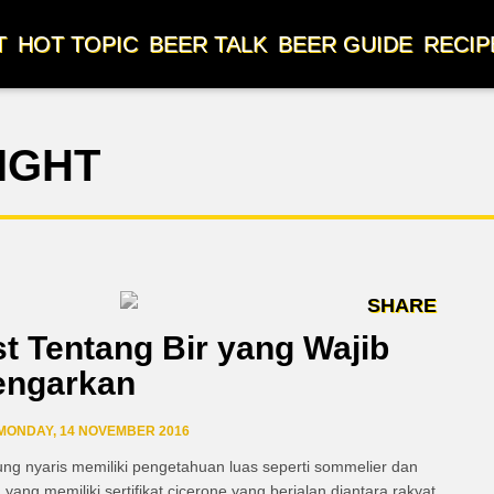
T
HOT TOPIC
BEER TALK
BEER GUIDE
RECIP
IGHT
SHARE
t Tentang Bir yang Wajib
ngarkan
 MONDAY, 14 NOVEMBER 2016
ng nyaris memiliki pengetahuan luas seperti sommelier dan
 yang memiliki sertifikat cicerone yang berjalan diantara rakyat