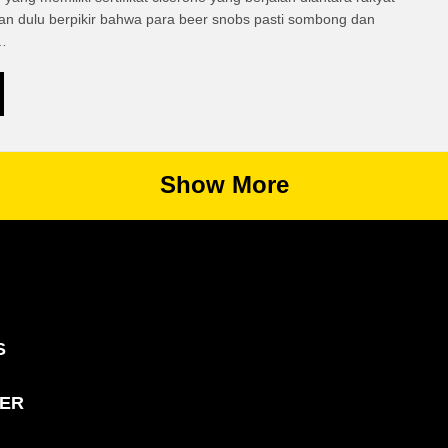
 dulu berpikir bahwa para beer snobs pasti sombong dan
…
Show More
S
MER