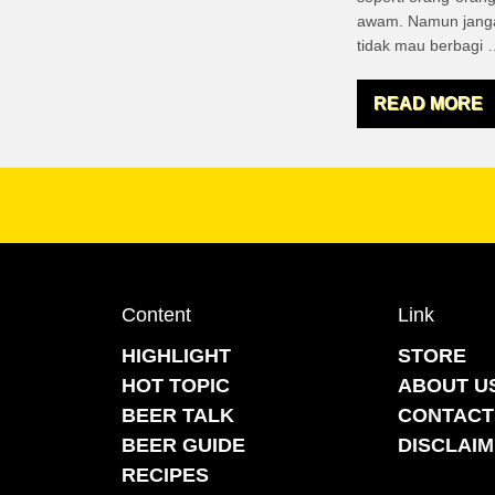
awam. Namun jangan
tidak mau berbagi
READ MORE
Content
Link
HIGHLIGHT
STORE
HOT TOPIC
ABOUT U
BEER TALK
CONTACT
BEER GUIDE
DISCLAI
RECIPES