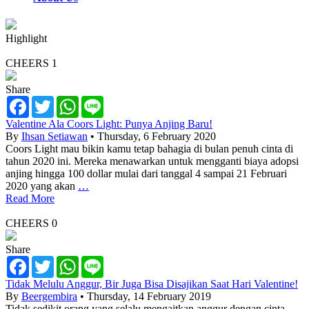
Highlight
CHEERS
1
Share
Facebook
Twitter
WhatsApp
Line
Valentine Ala Coors Light: Punya Anjing Baru!
By
Ihsan Setiawan
• Thursday, 6 February 2020
Coors Light mau bikin kamu tetap bahagia di bulan penuh cinta di
tahun 2020 ini. Mereka menawarkan untuk mengganti biaya adopsi
anjing hingga 100 dollar mulai dari tanggal 4 sampai 21 Februari
2020 yang akan
…
Read More
CHEERS
0
Share
Facebook
Twitter
WhatsApp
Line
Tidak Melulu Anggur, Bir Juga Bisa Disajikan Saat Hari Valentine!
By
Beergembira
• Thursday, 14 February 2019
Tidak sedikit orang yang selalu mengaitkan anggur dengan cinta.