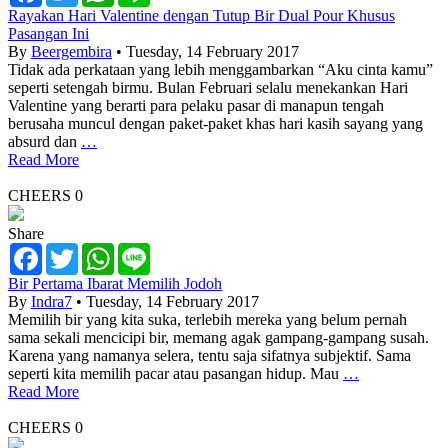
Rayakan Hari Valentine dengan Tutup Bir Dual Pour Khusus
Pasangan Ini
By
Beergembira
• Tuesday, 14 February 2017
Tidak ada perkataan yang lebih menggambarkan “Aku cinta kamu”
seperti setengah birmu. Bulan Februari selalu menekankan Hari
Valentine yang berarti para pelaku pasar di manapun tengah
berusaha muncul dengan paket-paket khas hari kasih sayang yang
absurd dan
…
Read More
CHEERS
0
Share
Facebook
Twitter
WhatsApp
Line
Bir Pertama Ibarat Memilih Jodoh
By
Indra7
• Tuesday, 14 February 2017
Memilih bir yang kita suka, terlebih mereka yang belum pernah
sama sekali mencicipi bir, memang agak gampang-gampang susah.
Karena yang namanya selera, tentu saja sifatnya subjektif. Sama
seperti kita memilih pacar atau pasangan hidup. Mau
…
Read More
CHEERS
0