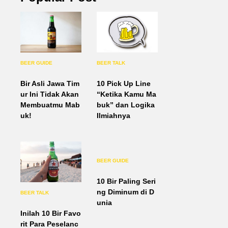
BEER GUIDE
BEER TALK
Bir Asli Jawa Tim
10 Pick Up Line
ur Ini Tidak Akan
“Ketika Kamu Ma
Membuatmu Mab
buk” dan Logika
uk!
Ilmiahnya
BEER GUIDE
10 Bir Paling Seri
ng Diminum di D
BEER TALK
unia
Inilah 10 Bir Favo
rit Para Peselanc