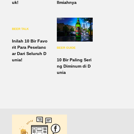
uk!
Ilmiahnya
BEER TALK
Inilah 10 Bir Favo
rit Para Peselanc
BEER GUIDE
ar Dari Seluruh D
10 Bir Paling Seri
unia!
ng Diminum di D
unia