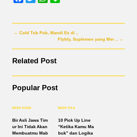
← Cold Tub Pub, Mandi Es di ..
Flybly, Suplemen yang Mer .. →
Related Post
Popular Post
BEER GUIDE
BEER TALK
Bir Asli Jawa Tim
10 Pick Up Line
ur Ini Tidak Akan
“Ketika Kamu Ma
Membuatmu Mab
buk” dan Logika