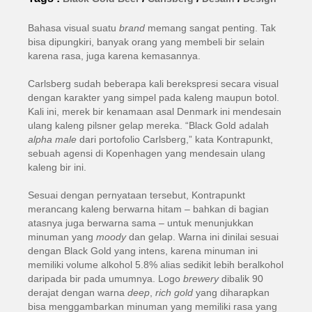
Bahasa visual suatu
brand
memang sangat penting. Tak
bisa dipungkiri, banyak orang yang membeli bir selain
karena rasa, juga karena kemasannya.
Carlsberg sudah beberapa kali berekspresi secara visual
dengan karakter yang simpel pada kaleng maupun botol.
Kali ini, merek bir kenamaan asal Denmark ini mendesain
ulang kaleng pilsner gelap mereka. “Black Gold adalah
alpha male
dari portofolio Carlsberg,” kata Kontrapunkt,
sebuah agensi di Kopenhagen yang mendesain ulang
kaleng bir ini.
Sesuai dengan pernyataan tersebut, Kontrapunkt
merancang kaleng berwarna hitam – bahkan di bagian
atasnya juga berwarna sama – untuk menunjukkan
minuman yang
moody
dan gelap. Warna ini dinilai sesuai
dengan Black Gold yang intens, karena minuman ini
memiliki volume alkohol 5.8% alias sedikit lebih beralkohol
daripada bir pada umumnya. Logo
brewery
dibalik 90
derajat dengan warna
deep
,
rich gold
yang diharapkan
bisa menggambarkan minuman yang memiliki rasa yang