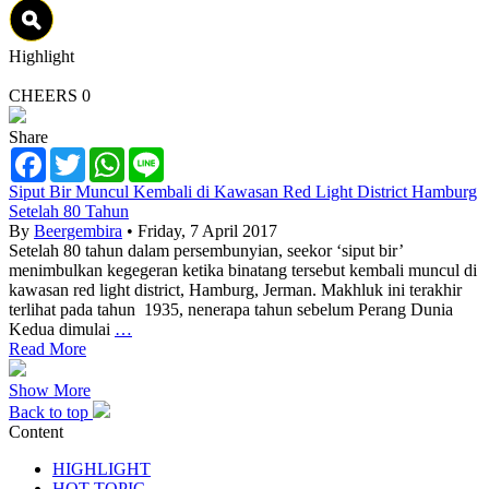
Highlight
CHEERS
0
Share
Facebook
Twitter
WhatsApp
Line
Siput Bir Muncul Kembali di Kawasan Red Light District Hamburg
Setelah 80 Tahun
By
Beergembira
• Friday, 7 April 2017
Setelah 80 tahun dalam persembunyian, seekor ‘siput bir’
menimbulkan kegegeran ketika binatang tersebut kembali muncul di
kawasan red light district, Hamburg, Jerman. Makhluk ini terakhir
terlihat pada tahun 1935, nenerapa tahun sebelum Perang Dunia
Kedua dimulai
…
Read More
Show More
Back to top
Content
HIGHLIGHT
HOT TOPIC