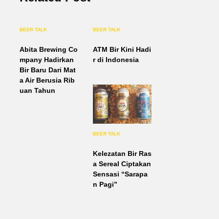
BEER TALK
BEER TALK
Abita Brewing Co
ATM Bir Kini Hadi
mpany Hadirkan
r di Indonesia
Bir Baru Dari Mat
a Air Berusia Rib
uan Tahun
BEER TALK
Kelezatan Bir Ras
a Sereal Ciptakan
Sensasi “Sarapa
n Pagi”