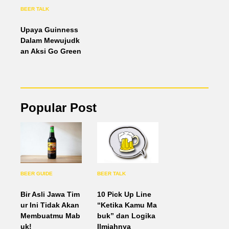
BEER TALK
Upaya Guinness
Dalam Mewujudk
an Aksi Go Green
Popular Post
BEER GUIDE
BEER TALK
Bir Asli Jawa Tim
10 Pick Up Line
ur Ini Tidak Akan
“Ketika Kamu Ma
Membuatmu Mab
buk” dan Logika
uk!
Ilmiahnya