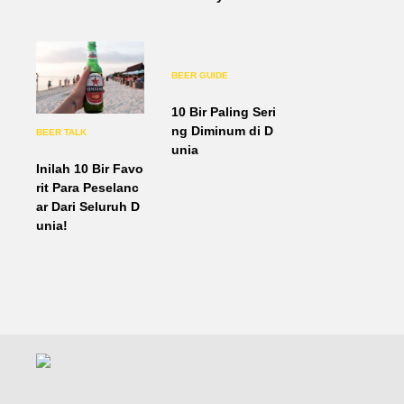
BEER GUIDE
10 Bir Paling Seri
ng Diminum di D
BEER TALK
unia
Inilah 10 Bir Favo
rit Para Peselanc
ar Dari Seluruh D
unia!