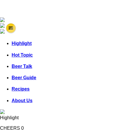
Highlight
Hot Topic
Beer Talk
Beer Guide
Recipes
About Us
Highlight
CHEERS
0