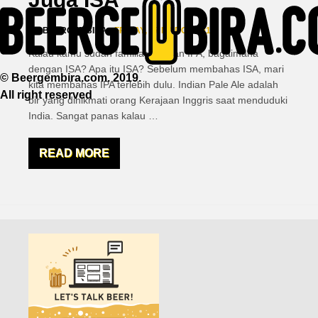
BY
BEERGEMBIRA
• FRIDAY, 17 MARCH 2017
Kalau kamu sudah familiar dengan IPA, bagaimana
dengan ISA? Apa itu ISA? Sebelum membahas ISA, mari
© Beergembira.com. 2019.
kita membahas IPA terlebih dulu. Indian Pale Ale adalah
All right reserved
bir yang dinikmati orang Kerajaan Inggris saat menduduki
India. Sangat panas kalau
…
READ MORE