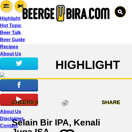
Highlight
Hot Topic
Beer Talk
Beer Guide
Recipes
About Us
HIGHLIGHT
CHEERS
0
SHARE
About Us
Disclaimer
Selain Bir IPA, Kenali
Contact
Juga ISA