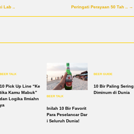
i Lab ..
Peringati Perayaan 50 Tah .. →
BEER TALK
BEER GUIDE
10 Pick Up Line “Ke
10 Bir Paling Sering
tika Kamu Mabuk”
Diminum di Dunia
BEER TALK
dan Logika Ilmiahn
ya
Inilah 10 Bir Favorit
Para Peselancar Dar
i Seluruh Dunia!