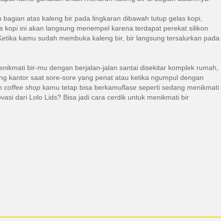
bagian atas kaleng bir pada lingkaran dibawah tutup gelas kopi,
as kopi ini akan langsung menempel karena terdapat perekat silikon
 Ketika kamu sudah membuka kaleng bir, bir langsung tersalurkan pada
ikmati bir-mu dengan berjalan-jalan santai disekitar komplek rumah,
ng kantor saat sore-sore yang penat atau ketika ngumpul dengan
ah
coffee shop
kamu tetap bisa berkamuflase seperti sedang menikmati
asi dari Lolo Lids? Bisa jadi cara cerdik untuk menikmati bir
ok
r
atsApp
Line