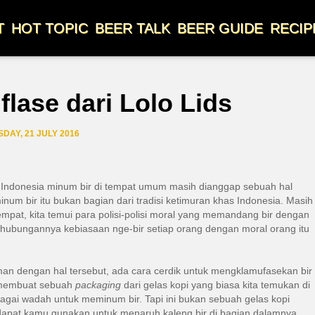
T
HOT TOPIC
BEER TALK
BEER GUIDE
RECIP
lase dari Lolo Lids
DAY, 21 JULY 2016
 di Indonesia minum bir di tempat umum masih dianggap sebuah hal
num bir itu bukan bagian dari tradisi ketimuran khas Indonesia. Masih
tempat, kita temui para polisi-polisi moral yang memandang bir dengan
 hubungannya kebiasaan nge-bir setiap orang dengan moral orang itu
n dengan hal tersebut, ada cara cerdik untuk mengklamufasekan bir
 membuat sebuah
packaging
dari gelas kopi yang biasa kita temukan di
gai wadah untuk meminum bir. Tapi ini bukan sebuah gelas kopi
 dapat kamu gunakan untuk menaruh kaleng bir di bagian dalamnya.