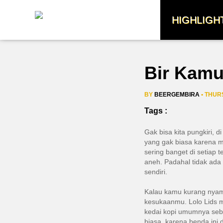
HIGHLIGH
Bir Kamuf
BY
BEERGEMBIRA
• THURS
Tags :
Gak bisa kita pungkiri,
yang gak biasa karena mi
sering banget di setiap 
aneh. Padahal tidak ada
sendiri.
Kalau kamu kurang nyama
kesukaanmu. Lolo Lids
kedai kopi umumnya seba
biasa, karena benda ini