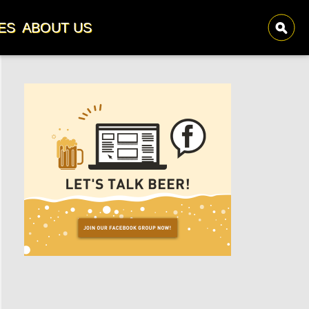
ES
ABOUT US