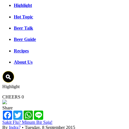
Highlight
Hot Topic
Beer Talk
Beer Guide
Recipes
About Us
Highlight
CHEERS
0
Share
Facebook
Twitter
WhatsApp
Line
Sakit Flu? Minum Bir Saja!
By
Indra7
• Tuesday, 8 September 2015