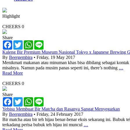
Highlight
CHEERS
0
Share
Facebook
Twitter
WhatsApp
Line
Kaleng Bir Premium Museum Nasional Tokyo x Japanese Brewing G
By
Beergembira
• Friday, 19 May 2017
Menikmati makanan atau minuman khas bisa dibilang sebagai kontak 
misalnya. Namun pada musim panas seperti ini, there’s nothing
…
Read More
CHEERS
0
Share
Facebook
Twitter
WhatsApp
Line
Yebisu Membuat Bir Matcha dan Rasanya Sangat Menyegarkan
By
Beergembira
• Friday, 24 February 2017
Bir matcha atau bir teh hijau benar-benar eksis sekarang ini. Bubuk
terkadang perisa bubuk teh hijau ini muncul
…
Read More