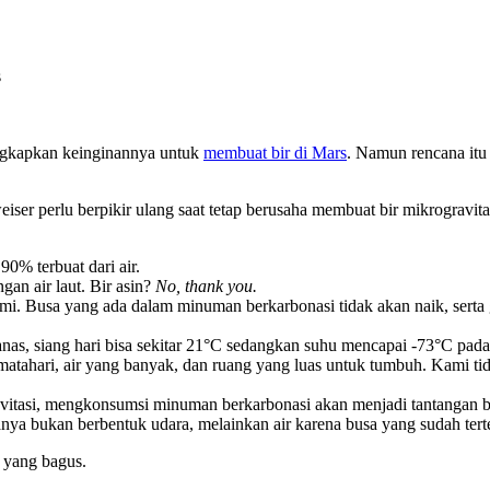
s
gkapkan keinginannya untuk
membuat bir di Mars
. Namun rencana itu
iser perlu berpikir ulang saat tetap berusaha membuat bir mikrogravit
90% terbuat dari air.
an air laut. Bir asin?
No, thank you.
mi. Busa yang ada dalam minuman berkarbonasi tidak akan naik, serta ga
nas, siang hari bisa sekitar 21°C sedangkan suhu mencapai -73°C pada 
tahari, air yang banyak, dan ruang yang luas untuk tumbuh. Kami tida
avitasi, mengkonsumsi minuman berkarbonasi akan menjadi tantangan ba
 bukan berbentuk udara, melainkan air karena busa yang sudah tertela
 yang bagus.