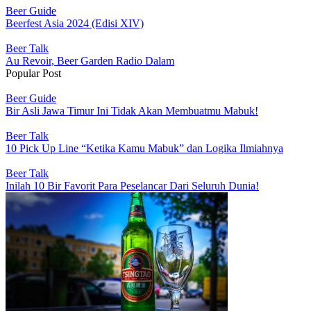
Beer Guide
Beerfest Asia 2024 (Edisi XIV)
Beer Talk
Au Revoir, Beer Garden Radio Dalam
Popular Post
Beer Guide
Bir Asli Jawa Timur Ini Tidak Akan Membuatmu Mabuk!
Beer Talk
10 Pick Up Line “Ketika Kamu Mabuk” dan Logika Ilmiahnya
Beer Talk
Inilah 10 Bir Favorit Para Peselancar Dari Seluruh Dunia!