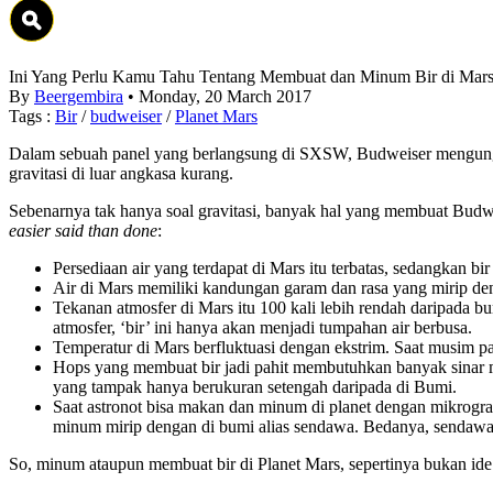
Ini Yang Perlu Kamu Tahu Tentang Membuat dan Minum Bir di Mar
By
Beergembira
• Monday, 20 March 2017
Tags :
Bir
/
budweiser
/
Planet Mars
Dalam sebuah panel yang berlangsung di SXSW, Budweiser mengun
gravitasi di luar angkasa kurang.
Sebenarnya tak hanya soal gravitasi, banyak hal yang membuat Budwe
easier said than done
:
Persediaan air yang terdapat di Mars itu terbatas, sedangkan bir 
Air di Mars memiliki kandungan garam dan rasa yang mirip deng
Tekanan atmosfer di Mars itu 100 kali lebih rendah daripada bu
atmosfer, ‘bir’ ini hanya akan menjadi tumpahan air berbusa.
Temperatur di Mars berfluktuasi dengan ekstrim. Saat musim pa
Hops yang membuat bir jadi pahit membutuhkan banyak sinar ma
yang tampak hanya berukuran setengah daripada di Bumi.
Saat astronot bisa makan dan minum di planet dengan mikrogr
minum mirip dengan di bumi alias sendawa. Bedanya, sendawanya
So, minum ataupun membuat bir di Planet Mars, sepertinya bukan ide