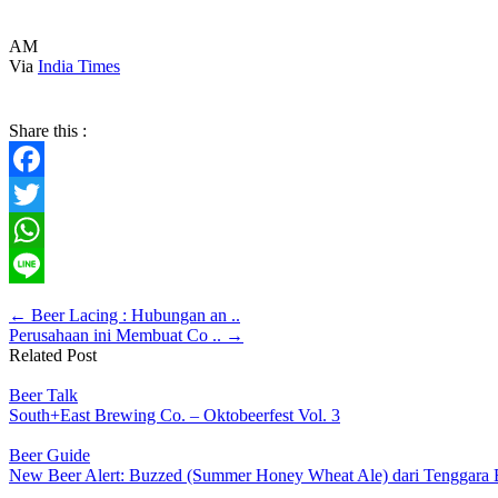
AM
Via
India Times
Share this :
Facebook
Twitter
WhatsApp
Line
← Beer Lacing : Hubungan an ..
Perusahaan ini Membuat Co .. →
Related Post
Beer Talk
South+East Brewing Co. – Oktobeerfest Vol. 3
Beer Guide
New Beer Alert: Buzzed (Summer Honey Wheat Ale) dari Tenggara