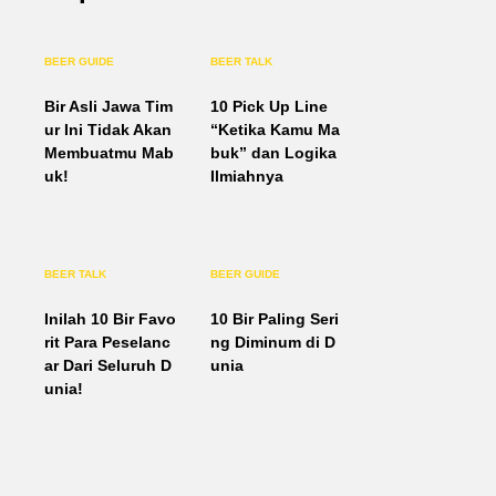
BEER GUIDE
BEER TALK
Bir Asli Jawa Tim
10 Pick Up Line
ur Ini Tidak Akan
“Ketika Kamu Ma
Membuatmu Mab
buk” dan Logika
uk!
Ilmiahnya
BEER TALK
BEER GUIDE
Inilah 10 Bir Favo
10 Bir Paling Seri
rit Para Peselanc
ng Diminum di D
ar Dari Seluruh D
unia
unia!