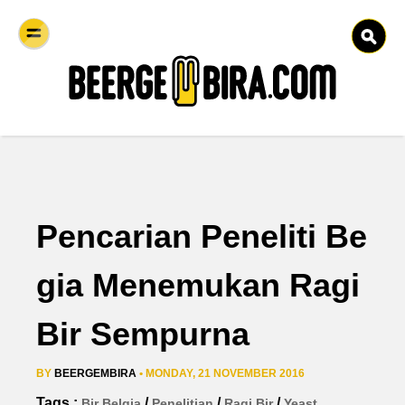
Pencarian Peneliti Be
gia Menemukan Ragi
Bir Sempurna
BY
BEERGEMBIRA
• MONDAY, 21 NOVEMBER 2016
Tags :
/
/
/
Bir Belgia
Penelitian
Ragi Bir
Yeast