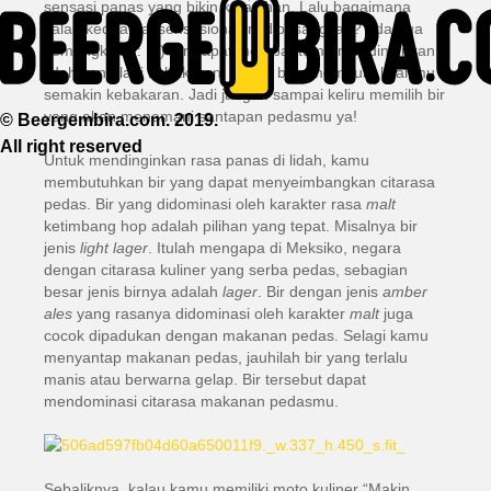
sensasi panas yang bikin ketagihan. Lalu bagaimana
kalau kedua hal sensasional ini dipasangkan? Ada dua
kemungkinan: (1) Bir dapat membantumu mendinginkan
lidah yang lagi kebakaran. (2) Bir bisa membuat lidahmu
semakin kebakaran. Jadi jangan sampai keliru memilih bir
yang akan menemani santapan pedasmu ya!
© Beergembira.com. 2019.
All right reserved
Untuk mendinginkan rasa panas di lidah, kamu
membutuhkan bir yang dapat menyeimbangkan citarasa
pedas. Bir yang didominasi oleh karakter rasa
malt
ketimbang hop adalah pilihan yang tepat. Misalnya bir
jenis
light lager
. Itulah mengapa di Meksiko, negara
dengan citarasa kuliner yang serba pedas, sebagian
besar jenis birnya adalah
lager
. Bir dengan jenis
amber
ales
yang rasanya didominasi oleh karakter
malt
juga
cocok dipadukan dengan makanan pedas. Selagi kamu
menyantap makanan pedas, jauhilah bir yang terlalu
manis atau berwarna gelap. Bir tersebut dapat
mendominasi citarasa makanan pedasmu.
Sebaliknya, kalau kamu memiliki moto kuliner “Makin