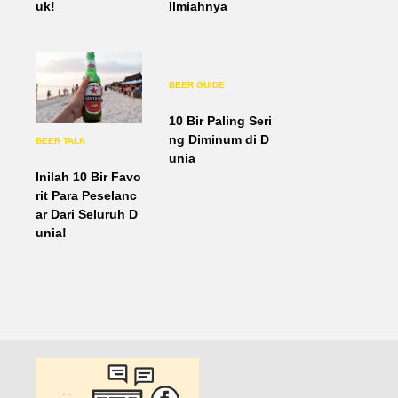
uk!
Ilmiahnya
BEER GUIDE
10 Bir Paling Seri
ng Diminum di D
BEER TALK
unia
Inilah 10 Bir Favo
rit Para Peselanc
ar Dari Seluruh D
unia!