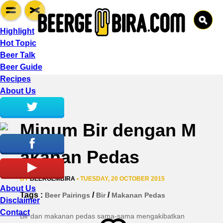
Highlight
Hot Topic
Beer Talk
Beer Guide
Recipes
About Us
Minum Bir dengan M
akanan Pedas
BY
BEERGEMBIRA
• TUESDAY, 20 OCTOBER 2015
About Us
Tags :
/
/
Beer Pairings
Bir
Makanan Pedas
Disclaimer
Contact
Bir dan makanan pedas sama-sama mengakibatkan