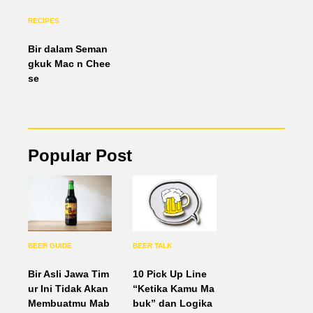
RECIPES
Bir dalam Seman
gkuk Mac n Chee
se
Popular Post
BEER GUIDE
BEER TALK
Bir Asli Jawa Tim
10 Pick Up Line
ur Ini Tidak Akan
“Ketika Kamu Ma
Membuatmu Mab
buk” dan Logika