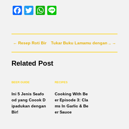
Facebook
Twitter
WhatsApp
Line
← Resep Roti Bir
Tukar Buku Lamamu dengan .. →
Related Post
BEER GUIDE
RECIPES
Ini 5 Jenis Seafo
Cooking With Be
od yang Cocok D
er Episode 3: Cla
ipadukan dengan
ms In Garlic & Be
Bir!
er Sauce