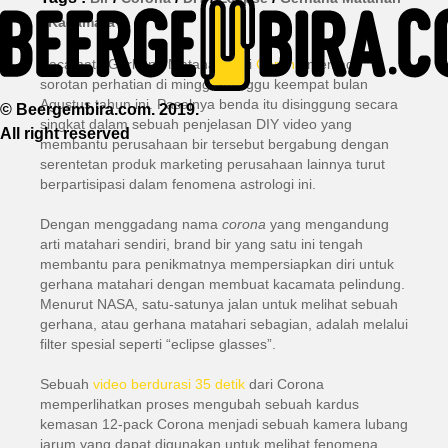
/
Kacamata
Kacamata Gerhana Matahari dari
Corona
menjadi
sorotan perhatian di minggu-minggu keempat bulan
Agustus tahun ini. Pasalnya benda itu disinggung secara
© Beergembira.com. 2019.
singkat dalam sebuah penjelasan DIY video yang
All right reserved
membantu perusahaan bir tersebut bergabung dengan
serentetan produk marketing perusahaan lainnya turut
berpartisipasi dalam fenomena astrologi ini.
Dengan menggadang nama
corona
yang mengandung
arti matahari sendiri, brand bir yang satu ini tengah
membantu para penikmatnya mempersiapkan diri untuk
gerhana matahari dengan membuat kacamata pelindung.
Menurut NASA, satu-satunya jalan untuk melihat sebuah
gerhana, atau gerhana matahari sebagian, adalah melalui
filter spesial seperti “eclipse glasses”.
Sebuah
video berdurasi 35 detik
dari Corona
memperlihatkan proses mengubah sebuah kardus
kemasan 12-pack Corona menjadi sebuah kamera lubang
jarum yang dapat digunakan untuk melihat fenomena