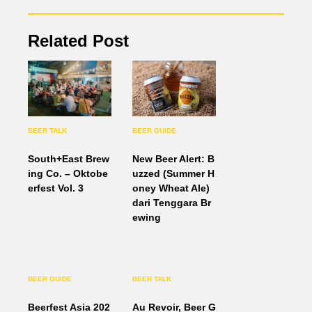
Related Post
BEER TALK
BEER GUIDE
South+East Brew
New Beer Alert: B
ing Co. – Oktobe
uzzed (Summer H
erfest Vol. 3
oney Wheat Ale)
dari Tenggara Br
ewing
BEER GUIDE
BEER TALK
Beerfest Asia 202
Au Revoir, Beer G