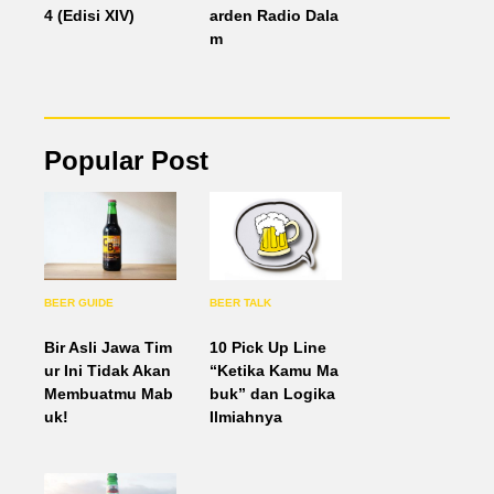
4 (Edisi XIV)
arden Radio Dala
m
Popular Post
BEER GUIDE
BEER TALK
Bir Asli Jawa Tim
10 Pick Up Line
ur Ini Tidak Akan
“Ketika Kamu Ma
Membuatmu Mab
buk” dan Logika
uk!
Ilmiahnya