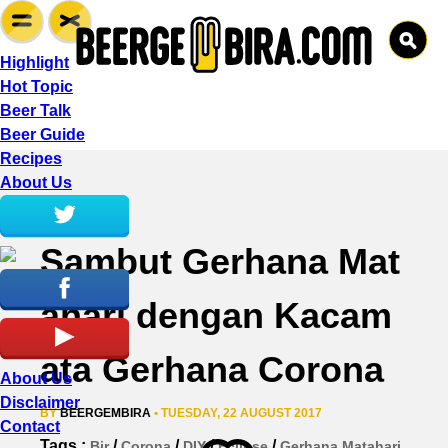
Highlight
Hot Topic
Beer Talk
Beer Guide
Recipes
About Us
Sambut Gerhana Mat
ahari dengan Kacam
ata Gerhana Corona
About Us
Disclaimer
BY
BEERGEMBIRA
• TUESDAY, 22 AUGUST 2017
Contact
Tags :
/
/
/
/
Bir
Corona
DIY
Eclipse
Gerhana Matahari