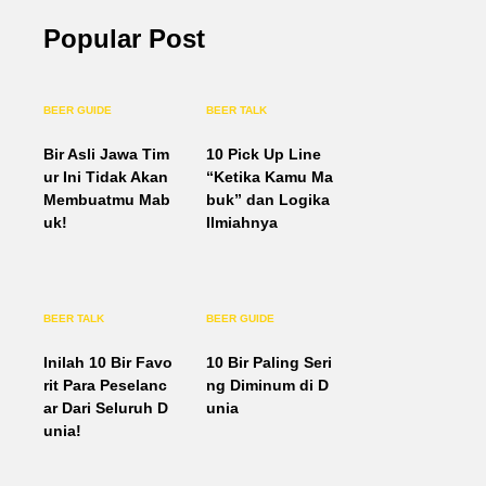
Popular Post
BEER GUIDE
BEER TALK
Bir Asli Jawa Tim
10 Pick Up Line
ur Ini Tidak Akan
“Ketika Kamu Ma
Membuatmu Mab
buk” dan Logika
uk!
Ilmiahnya
BEER TALK
BEER GUIDE
Inilah 10 Bir Favo
10 Bir Paling Seri
rit Para Peselanc
ng Diminum di D
ar Dari Seluruh D
unia
unia!