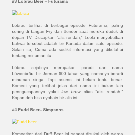
#3 Löbrau Beer – Futurama
Löbrau terlihat di berbagai episode Futurama, paling
sering di tangan Fry dan Bender saat mereka duduk di
depan TV. Diucapkan “alis rendah,” Leela menyebutkan
bahwa tersebut adalah bir Kanada dalam satu episode.
Selain itu, Cuma ada sedikit informasi yang diketahui
tentang minuman itu.
Löbrau sejatinya merupakan parodi dari nama
Löwenbräu, bir Jerman 600 tahun yang namanya berarti
minuman singa. Tapi asumsi ini belum tentu benar.
Komedi yang terlihat jelas dari nama ini bukan lain
penngucapannya yakni
low brow
alias “alis rendah.”
Kapan deh bisa nyobain bir alis ini.
#4 Fudd Beer– Simpsons
Kompetitor dari Duff Beer ini sangat disukai oleh warga