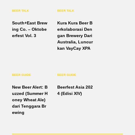
BEER TALK
BEER TALK
South+East Brew
Kura Kura Beer B
ing Co. – Oktobe
erkolaborasi Den
erfest Vol. 3
gan Brewery Dari
Australia, Luncur
kan VayCay XPA
BEER GUIDE
BEER GUIDE
New Beer Alert: B
Beerfest Asia 202
uzzed (Summer H
4 (Edisi XIV)
oney Wheat Ale)
dari Tenggara Br
ewing